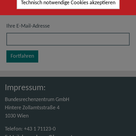
Technisch notwendige Cookies akzeptieren
schicken Ihnen per E-Mail einen Link zu, mit dem Sie Ihr
Passwort zurücksetzen können.
Ihre E-Mail-Adresse
Fortfahren
Impressum:
Bundesrechenzentrum GmbH
Hintere Zollamtsstraße 4
1030 Wien
Telefon: +43 1 71123-0