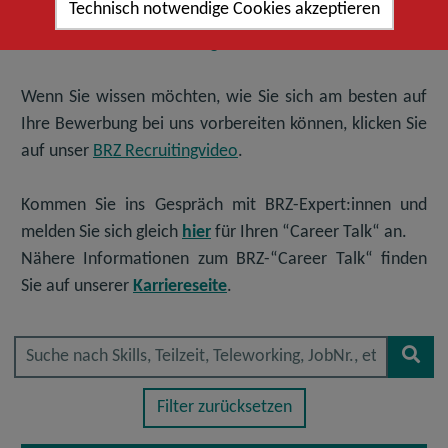
Technisch notwendige Cookies akzeptieren
Moment keine passende Stelle finden, so freuen wir uns
auf Ihre
Initiativbewerbung
.
Wenn Sie wissen möchten, wie Sie sich am besten auf
Ihre Bewerbung bei uns vorbereiten können, klicken Sie
auf unser
BRZ Recruitingvideo
.
Kommen Sie ins Gespräch mit BRZ-Expert:innen und
melden Sie sich gleich
hier
für Ihren “Career Talk“ an.
Nähere Informationen zum BRZ-“Career Talk“ finden
Sie auf unserer
Karriereseite
.
Suche nach Skills, Teilzeit, Tel
Stel
fin
Filter zurücksetzen