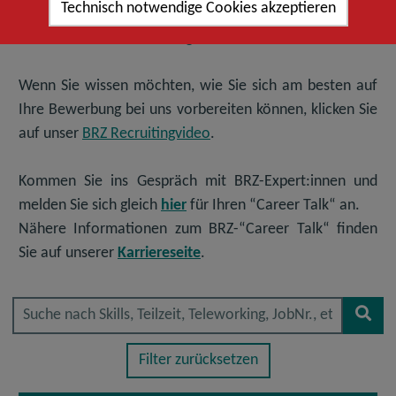
Technisch notwendige Cookies akzeptieren
Moment keine passende Stelle finden, so freuen wir uns
auf Ihre
Initiativbewerbung
.
Wenn Sie wissen möchten, wie Sie sich am besten auf
Ihre Bewerbung bei uns vorbereiten können, klicken Sie
auf unser
BRZ Recruitingvideo
.
Kommen Sie ins Gespräch mit BRZ-Expert:innen und
melden Sie sich gleich
hier
für Ihren “Career Talk“ an.
Nähere Informationen zum BRZ-“Career Talk“ finden
Sie auf unserer
Karriereseite
.
Suche nach Skills, Teilzeit, Tel
Stel
fin
Filter zurücksetzen