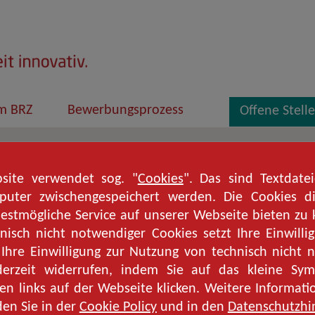
im BRZ
Bewerbungsprozess
Offene Stell
site verwendet sog. "
Cookies
". Das sind Textdate
uter zwischengespeichert werden. Die Cookies d
estmögliche Service auf unserer Webseite bieten zu
nisch nicht notwendiger Cookies setzt Ihre Einwilli
Ihre Einwilligung zur Nutzung von technisch nicht
derzeit widerrufen, indem Sie auf das kleine Sym
en links auf der Webseite klicken. Weitere Informat
den Sie in der
Cookie Policy
und in den
Datenschutzhi