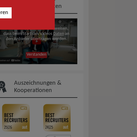
Kollegen berichten
eren
Wir möchten Sie darauf hinweisen,
dass beim Start des Videos
Daten
an
den Anbieter übertragen werden.
Verstanden
Auszeichnungen &
Kooperationen