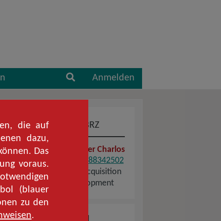
Suche
en
Anmelden
Ihr Kontakt im BRZ
ien, die auf
ienen dazu,
Alexander Charlos
 können. Das
+43 664 88342502
gung voraus.
Talent Acquisition
 notwendigen
& Development
bol (blauer
ionen zu den
nweisen
.
Kolleginnen und