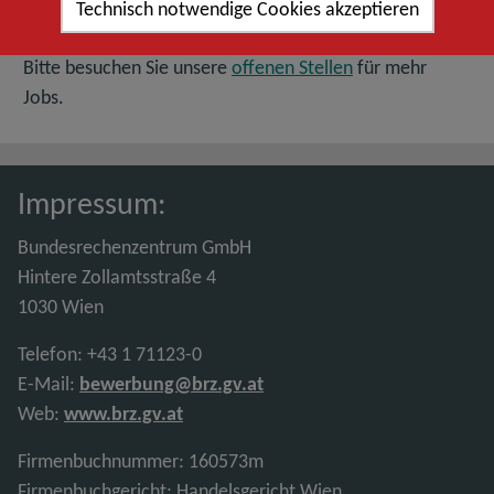
mehr vorhanden.
Technisch notwendige Cookies akzeptieren
Bitte besuchen Sie unsere
offenen Stellen
für mehr
Jobs.
Impressum:
Bundesrechenzentrum GmbH
Hintere Zollamtsstraße 4
1030 Wien
Telefon: +43 1 71123-0
E-Mail:
bewerbung@brz.gv.at
Web:
www.brz.gv.at
Firmenbuchnummer: 160573m
Firmenbuchgericht: Handelsgericht Wien