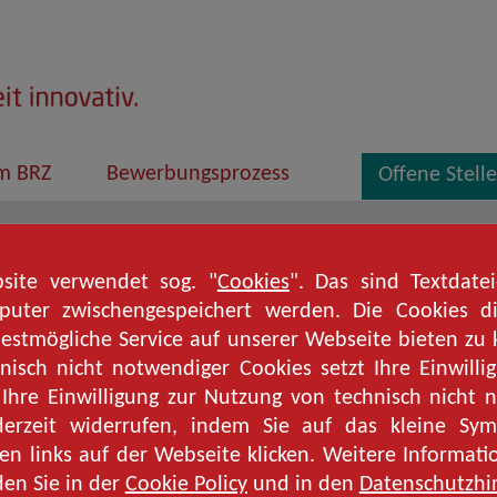
im BRZ
Bewerbungsprozess
Offene Stell
site verwendet sog. "
Cookies
". Das sind Textdate
uter zwischengespeichert werden. Die Cookies d
te entschuldigen Sie, aber die angeforderte Seite existi
estmögliche Service auf unserer Webseite bieten zu
Bitte stellen Sie sicher, dass der angegeben Pfad korrek
nisch nicht notwendiger Cookies setzt Ihre Einwilli
Ihre Einwilligung zur Nutzung von technisch nicht
Zur Startseite
derzeit widerrufen, indem Sie auf das kleine Sym
en links auf der Webseite klicken. Weitere Informat
den Sie in der
Cookie Policy
und in den
Datenschutzhi