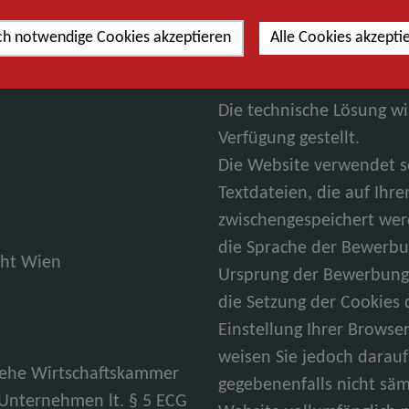
Offenlegung:
ch notwendige Cookies akzeptieren
Alle Cookies akzepti
www.brz-jobs.at
ist die 
Bundesrechenzentrums.
Die technische Lösung w
Verfügung gestellt.
Die Website verwendet so
Textdateien, die auf Ih
zwischengespeichert wer
die Sprache der Bewerbun
cht Wien
Ursprung der Bewerbung 
die Setzung der Cookies
Einstellung Ihrer Browse
weisen Sie jedoch darauf 
Siehe Wirtschaftskammer
gegebenenfalls nicht säm
 Unternehmen lt. § 5 ECG