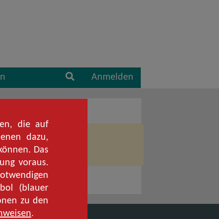
Suche
en
Anmelden
ien, die auf
ienen dazu,
ert nicht.
 können. Das
t ist.
gung voraus.
 notwendigen
bol (blauer
ionen zu den
nweisen
.